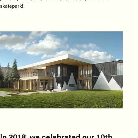
skatepark!
In 2018, we celebrated our 10th